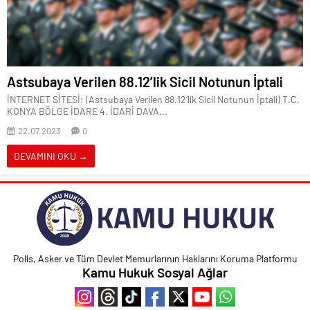
Astsubaya Verilen 88.12’lik Sicil Notunun İptali
İNTERNET SİTESİ: (Astsubaya Verilen 88.12’lik Sicil Notunun İptali) T.C.
KONYA BÖLGE İDARE 4. İDARİ DAVA...
22.07.2023
0
DEVAMINI OKU →
Polis, Asker ve Tüm Devlet Memurlarının Haklarını Koruma Platformu
Kamu Hukuk Sosyal Ağlar